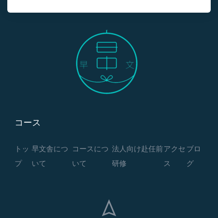
コース
トッ
早文舎につ
コースにつ
法人向け赴任前
アクセ
ブロ
プ
いて
いて
研修
ス
グ