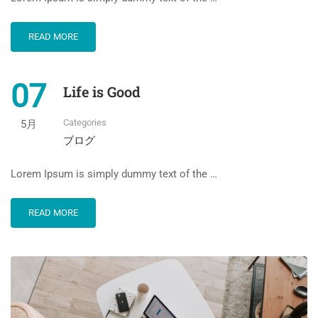
READ MORE
07
Life is Good
Categories
5月
ブログ
Lorem Ipsum is simply dummy text of the …
READ MORE