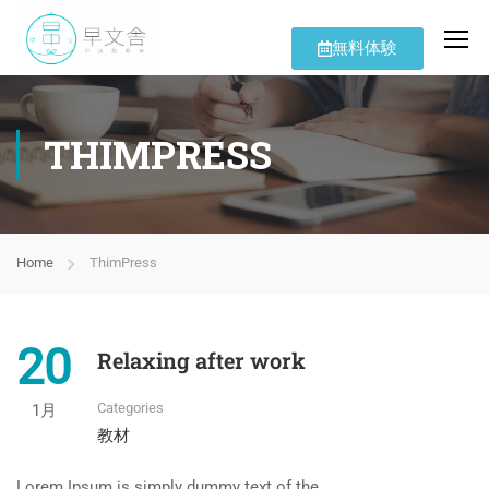
無料体験
THIMPRESS
Home
ThimPress
20
Relaxing after work
Categories
1月
教材
Lorem Ipsum is simply dummy text of the …