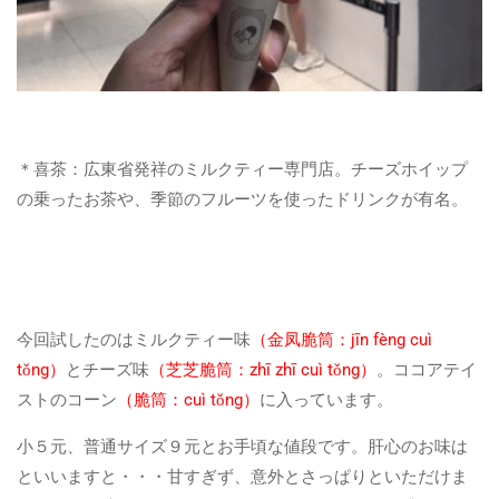
＊喜茶：広東省発祥のミルクティー専門店。チーズホイップ
の乗ったお茶や、季節のフルーツを使ったドリンクが有名。
今回試したのはミルクティー味
（金凤脆筒：jīn fèng cuì
tǒng）
とチーズ味
（芝芝脆筒：zhī zhī cuì tǒng）
。ココアテイ
ストのコーン
（脆筒：cuì tǒng）
に入っています。
小５元、普通サイズ９元とお手頃な値段です。肝心のお味は
といいますと・・・甘すぎず、意外とさっぱりといただけま