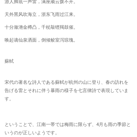
游人脚底一声雷，满座顽云拨不开。
天外黑风吹海立，浙东飞雨过江来。
十分潋滟金樽凸，千杖敲铿羯鼓催。
唤起谪仙泉洒面，倒倾鲛室泻琼瑰。
蘇軾
宋代の著名な詩人である蘇軾が杭州の山に登り、春の訪れを
告げる雷とそれに伴う暴雨の様子を七言律詩で表現していま
す。
ということで、江南一帯では梅雨に限らず、4月も雨の季節と
いうのが正しいようです。