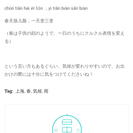
chūn tiān hái ér liǎn ，yì tiān biàn sān biàn
春天孩儿脸，一天变三变
（春は子供の顔のようで、一日のうちにクルクル表情を変え
る）
という言い方もあるぐらい、気候が変わりやすいので、お出
かけの際には十分に気をつけてくださいね！
Tag:
上海
,
春
,
気候
,
雨