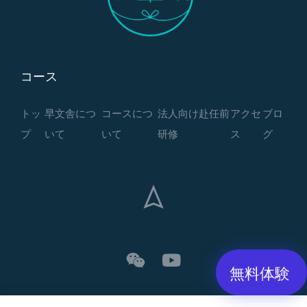
コース
トッ
早文舎につ
コースにつ
法人向け赴任前
アクセ
ブロ
プ
いて
いて
研修
ス
グ
無料体験