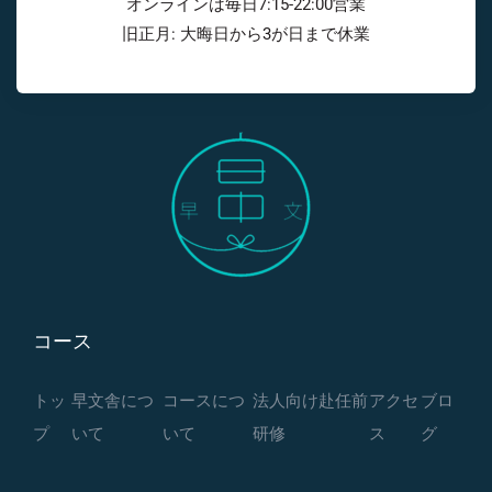
オンラインは毎日7:15-22:00営業
旧正月: 大晦日から3が日まで休業
コース
トッ
早文舎につ
コースにつ
法人向け赴任前
アクセ
ブロ
プ
いて
いて
研修
ス
グ