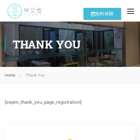
無料体験
THANK YOU
Home
Thank You
[swpm_thank_you_page_registration]