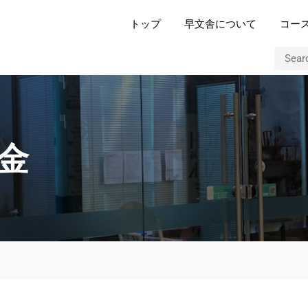
トップ
早文舎について
コー
金